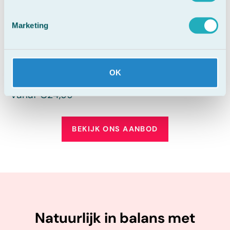
Marketing
Promensil®
Promensil® Sterk, 30
OK
Menopauze
tbl
€35,99
Vanaf €24,99
BEKIJK ONS AANBOD
Natuurlijk in balans met