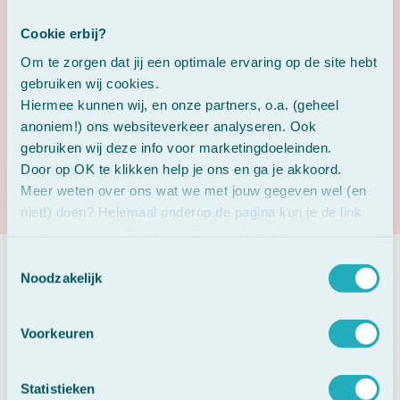
wetenschappelijk
Wetenschappelijk
onderbouwde en
onderbouwd door meer
Cookie erbij?
hormoonvrije
dan 18 klinische studies. De
Om te zorgen dat jij een optimale ervaring op de site hebt
ondersteuning.
rode klaver wordt
gebruiken wij cookies.
zorgvuldig geteeld volgens
Hiermee kunnen wij, en onze partners, o.a. (geheel
strenge kwaliteitsnormen
anoniem!) ons websiteverkeer analyseren. Ook
en verwerkt in Europese
gebruiken wij deze info voor marketingdoeleinden.
GMP-faciliteiten – voor
Door op OK te klikken help je ons en ga je akkoord.
een constante, zuivere en
veilige samenstelling.
Meer weten over ons wat we met jouw gegeven wel (en
niet!) doen? Helemaal onderop de pagina kun je de link
vinden naar ons Cookie en Privacy beleid!
Toestemmingsselectie
Shop Promensil®
Noodzakelijk
Promensil® Menopauze
Promensil® Sterk
Voorkeuren
Statistieken