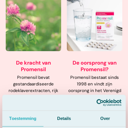
De kracht van
De oorsprong van
Promensil
Promensil?
Promensil bevat
Promensil bestaat sinds
gestandaardiseerde
1998 en vindt zijn
rodeklaverextracten, rijk
oorsprong in het Verenigd
aan natuurlijke isoflavonen
Koninkrijk. Al meer dan 20
die overgangsklachten op
jaar biedt het merk
een milde en plantaardige
betrouwbare, natuurlijke
manier helpen verlichten.
ondersteuning bij
Toestemming
Details
Over
Het is een
overgangsklachten.