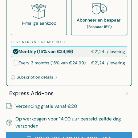
Abonneer en bespaar
1-malige aankoop
(Bespaar 15%)
LEVERINGS FREQUENTIE
€21,24
/ levering
Monthly (15% van €24,99)
€21,24
/ levering
Every 3 months (15% van €24,99)
Subscription details
Here's how it works:
Express Add-ons
These prices include taxes, but not other fees. This
subscription
auto-renews. It can be skipped or
Verzending gratis vanaf €20
cancelled at anytime.
Op werkdagen voor 14:00 uur besteld, zelfde dag
Subscribe with Confidence
verzonden
View Subscription Policy