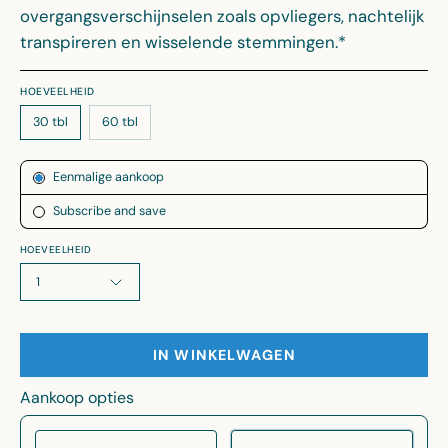
overgangsverschijnselen zoals opvliegers, nachtelijk
transpireren en wisselende stemmingen.*
HOEVEELHEID
30 tbl
60 tbl
Abonnement
Eenmalige aankoop
Subscribe and save
HOEVEELHEID
1
IN WINKELWAGEN
Aankoop opties