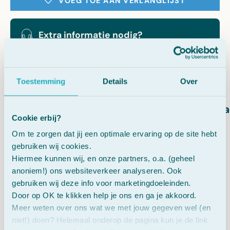
VOEG TOE AAN VERLANGLIJST
Extra informatie nodig?
Vraag gratis persoonlijk advies.
Toestemming
Details
Over
Vegetarisch
Vega
Cookie erbij?
Om te zorgen dat jij een optimale ervaring op de site hebt
gebruiken wij cookies.
Hiermee kunnen wij, en onze partners, o.a. (geheel
Beschrijving
anoniem!) ons websiteverkeer analyseren. Ook
gebruiken wij deze info voor marketingdoeleinden.
Door op OK te klikken help je ons en ga je akkoord.
Gezondheidsclaims
Meer weten over ons wat we met jouw gegeven wel (en
niet!) doen? Helemaal onderop de pagina kun je de link
USP's