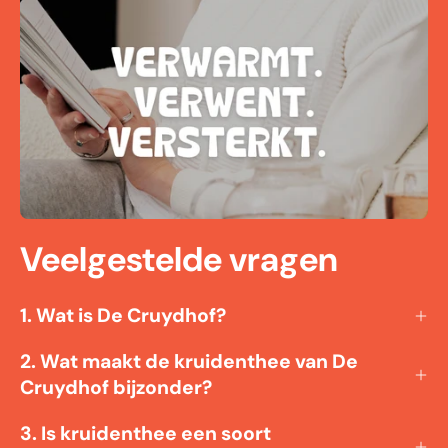
Veelgestelde vragen
1. Wat is De Cruydhof?
2. Wat maakt de kruidenthee van De
Cruydhof bijzonder?
3. Is kruidenthee een soort