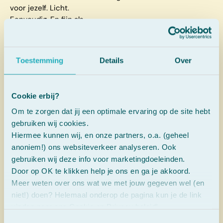
voor jezelf. Licht.
Eenvoudig. En fijn als
onderdeel van je dagelijkse
ritme.
Toestemming
Details
Over
Cookie erbij?
Om te zorgen dat jij een optimale ervaring op de site hebt
gebruiken wij cookies.
Hiermee kunnen wij, en onze partners, o.a. (geheel
anoniem!) ons websiteverkeer analyseren. Ook
gebruiken wij deze info voor marketingdoeleinden.
Door op OK te klikken help je ons en ga je akkoord.
Natuurlijke
Meer weten over ons wat we met jouw gegeven wel (en
weerstand
niet!) doen? Helemaal onderop de pagina kun je de link
In de koudere maanden
vinden naar ons Cookie en Privacy beleid!
kan je lichaam wel wat
Toestemmingsselectie