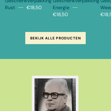
Geschenkverpakking
Geschenkverpakking
Gesc
Rust
€18,50
Energie
Wee
€18,50
€18,
BEKIJK ALLE PRODUCTEN