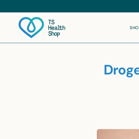
Ga
naar
inhoud
SHO
Droge