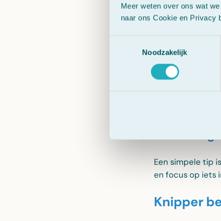
Naarmate je oude
Meer weten over ons wat we 
naar ons Cookie en Privacy b
Leefstijl
Factoren zoals vo
Toestemmingsselectie
Noodzakelijk
Wat kun
Gelukkig zijn er 
Neem rege
Een simpele tip 
en focus op iets i
Knipper b