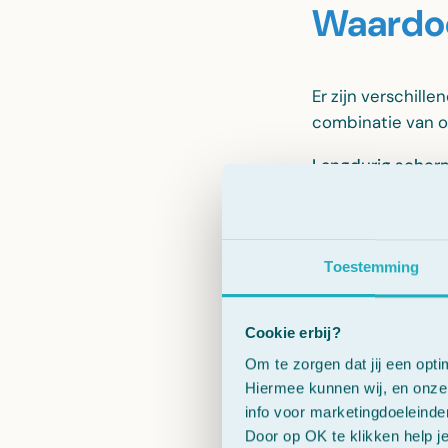
Waardoo
Er zijn verschill
combinatie van o
Langdurig scher
Wanneer je naar e
uitdrogen.
Hormonale veran
Toestemming
Tijdens de overg
en kan bijdragen
Cookie erbij?
Omgevingsfacto
Om te zorgen dat jij een opti
Airconditioning,
Hiermee kunnen wij, en onze 
info voor marketingdoeleinde
Leeftijd
Door op OK te klikken help j