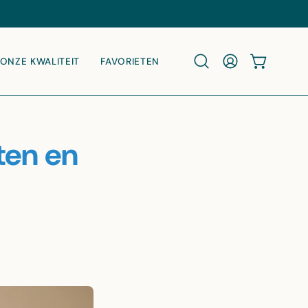
ONZE KWALITEIT
FAVORIETEN
WINKELWA
Zoekbalk openen
MIJN ACCOUNT
ten en
n