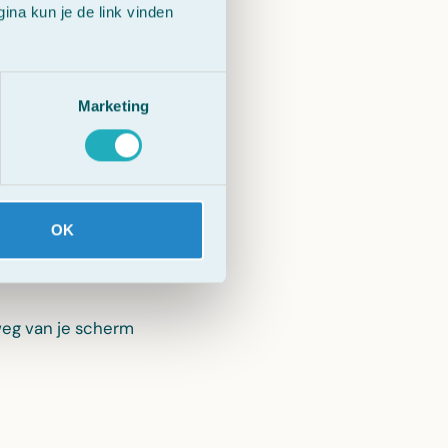
n.
na kun je de link vinden
Marketing
OK
weg van je scherm