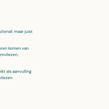
itenaf, maar juist
zuren komen van
jmvliezen,
kt als aanvulling
vliezen.