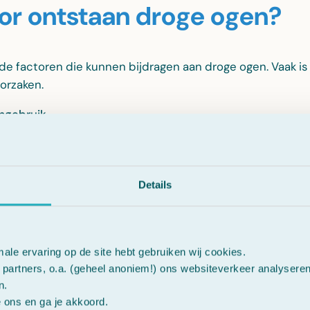
r ontstaan droge ogen?
ende factoren die kunnen bijdragen aan droge ogen. Vaak is
orzaken.
mgebruik
en scherm kijkt, knipper je minder vaak. Hierdoor kunnen 
deringen
Details
ang verandert de hormoonbalans. Dit kan invloed hebben 
 aan droge ogen.
ren
male ervaring op de site hebt gebruiken wij cookies.
 verwarming en droge lucht kunnen de ogen extra belasten
partners, o.a. (geheel anoniem!) ons websiteverkeer analysere
n.
e ons en ga je akkoord.