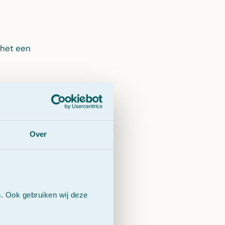
 het een
je ogen sneller
Over
op de traanfilm
.
n. Ook gebruiken wij deze