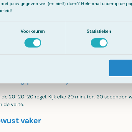
r wordt, kan de samenstelling van de traanfilm verandere
met jouw gegeven wel (en niet!) doen? Helemaal onderop de pagi
eleid!
eding, hydratatie en stress spelen ook een rol.
Voorkeuren
Statistieken
 je doen bij droge ogen?
verschillende manieren om je ogen te ondersteunen.
lmatig pauze van je scherm
is de 20-20-20 regel. Kijk elke 20 minuten, 20 seconden 
n de verte.
ewust vaker